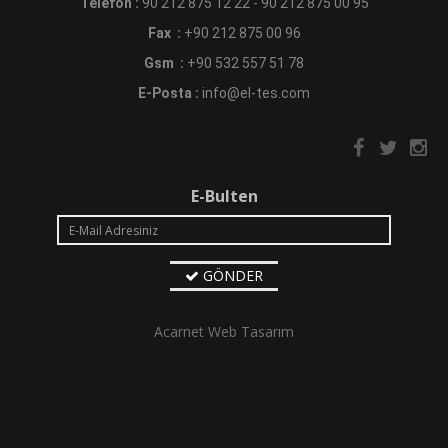
Telefon :
90 212 875 12 22 - 90 212 875 00 95
Fax :
+90 212 875 00 96
Gsm :
+90 532 557 51 78
E-Posta :
info@el-tes.com
E-Bulten
GÖNDER
Acarnet Web Tasarım