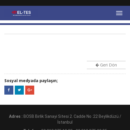
Geri Dön
Sosyal medyada paylaşın;
Adres :
BOSB Birlik Sanayi Sitesi 2. Cadde No :22 Beylikdüzü /
İstanbul