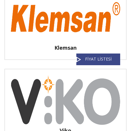
Klemsan
FİYAT LİSTESİ
Viko