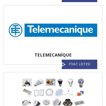
TELEMECANİQUE
FİYAT LİSTESİ