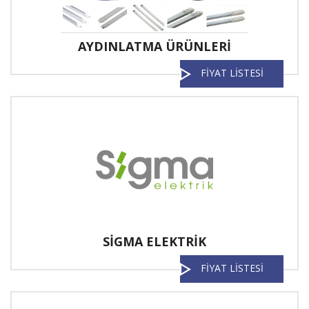
AYDINLATMA ÜRÜNLERİ
FİYAT LİSTESİ
SİGMA ELEKTRİK
FİYAT LİSTESİ