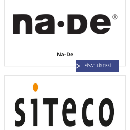
Na-De
FİYAT LİSTESİ