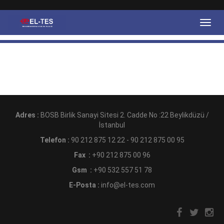
Adres :
BOSB Birlik Sanayi Sitesi 2. Cadde No :22 Beylikdüzü /
İstanbul
Telefon :
90 212 875 12 22 - 90 212 875 00 95
Fax :
+90 212 875 00 96
Gsm :
+90 532 557 51 78
E-Posta :
info@el-tes.com